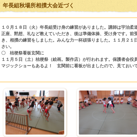
年長組秋場所相撲大会近づく
１０月１８日（火）年長組受け身の練習がありました。講師は宇治柔
正座、黙想、礼など教えていただき、後は準備体操、受け身です。前
き、相撲の練習をしました。みんな力一杯頑張りました。１１月２１
さい。
〇 桔梗祭看板玄関に
１１月５日（土）桔梗祭（絵画。製作店）が行われます。保護者会役
マジックショーもあるよ！ 玄関前に看板が出ましたので、見ておい