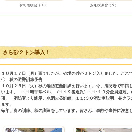
お相撲練習（１）
お相撲練習（２）
さら砂２トン導入！
１０月１７日（月）雨でしたが、砂場の砂が２トン入りました。これ
〇 秋の避難訓練予告
１０月２５日（火）秋の消防避難訓練を行います。今、消防署で申請
います。 １１時非常ベル、（１１９番通報）１１:１０分全員避難、
項、 消防署より訓示、水消火器訓練、１１:３０消防車説明、各クラ
ます。
毎年、春の訓練、秋の訓練をしています。皆さん、事故や事件に注意