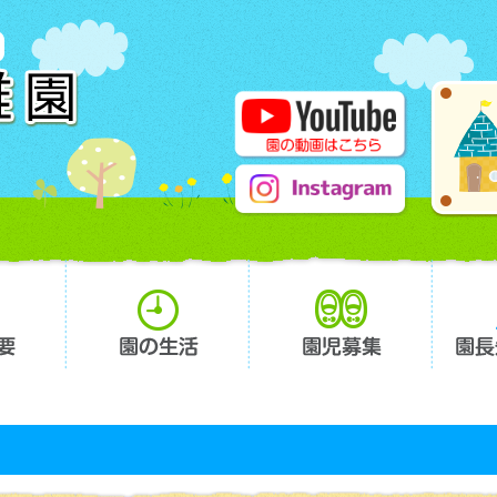
要
園の生活
園児募集
園