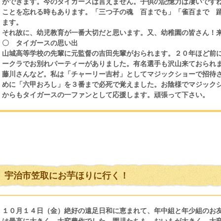
ができます。今のタイガースは言えません。子供の記憶力は凄いです
ことを忘れる時もあります。「三つ子の魂 百までも」「雀百まで 
ます。
それ故に、幼児教育が一番大切だと思います。又、幼稚園の皆さん！
〇 タイガースの思い出
山城高等学校の先輩に元監督の吉田先輩がおられます。２０年ほど前
ークラでお別れパーティーがありました。有名選手も沢山来ておられ
藤川さんなど。私は「チャーリー吉村」としてマジックショーで招待
めに「六甲おろし」を３番まで必死で覚えました。お陰様でマジック
からもタイガースの一ファンとして応援します。頑張って下さい。
宇治市笠取にお芋ほりに行く！
１０月１４日（金）絶好の遠足日和に恵まれて、年中組と年少組のお