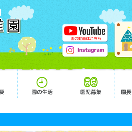
要
園の生活
園児募集
園