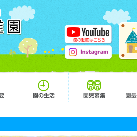
要
園の生活
園児募集
園