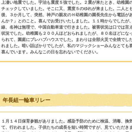
上凄い地震でした。宇治も震度５強でした。２震が来たとき、幼稚園
チェックしていました。そこに又、震度５のゆれが来ました。二人と
後、３か月して、突然、神戸の親友のＨ幼稚園の園長先生から電話が
んか？」とのこと。喜んでお受けいたしました。１１時からでしたが
線、名神は無理で、中国自動車道で行きました。被害状況は口では言
状況でした。幼稚園も２００人ほどおられましたが、８０名ほどにな
られて、園庭にプレハブハウスでした。まわりは全部火災で全焼でし
れました。暗い話ばかりでしたが、私のマジックショーみんなとても
喜んでいます。みんなこの日を忘れないでください。
年長組一輪車リレー
１月１４日保育参観がありました。感染予防のために検温、消毒、換
て、行われました。子供たちの成長を短い時間ですが、見ていただき