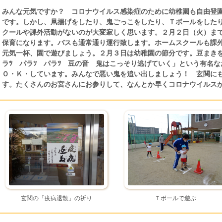
みんな元気ですか？ コロナウイルス感染症のために幼稚園も自由登
です。しかし、凧揚げをしたり、鬼ごっこをしたり、Ｔボールをした
クールや課外活動がないのが大変寂しく思います。２月２日（火）ま
保育になります。バスも通常通り運行致します。ホームスクールも課
元気一杯、園で遊びましょう。２月３日は幼稚園の節分です。豆まきを
ラﾂ パラﾂ パラﾂ 豆の音 鬼はこっそり逃げていく」という有名
Ｏ・Ｋ・しています。みんなで悪い鬼を追い出しましょう！ 玄関に
す。たくさんのお宮さんにお参りして、なんとか早くコロナウイルス
玄関の「疫病退散」の祈り
Ｔボールで遊ぶ