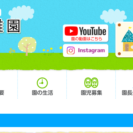
要
園の生活
園児募集
園