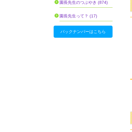
園長先生のつぶやき (874)
園長先生って？ (17)
バックナンバーはこちら