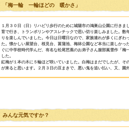
「梅一輪 一輪ほどの 暖かさ」
１月３０日（日）リハビリ歩行のために城陽市の鴻巣山公園に行きま
育で行き、トランポリンやアスレチックで思い切り楽しみました。数
りを楽しんでいました。今日は日曜日なので、家族連れが多くにぎわ
た。懐かしい展望台、桜見台、菖蒲池、梅林公園など本当に楽しかっ
ぐに中学校時代学んだ、有名な松尾芭蕉のお弟子さん服部嵐雪作「梅
した。
紅梅が１本の木に５輪ほど咲いていました。白梅はまだでしたが、そ
が来ると思います。２月３日の豆まきで、悪い鬼を追い払い、又、園
みんな元気ですか？