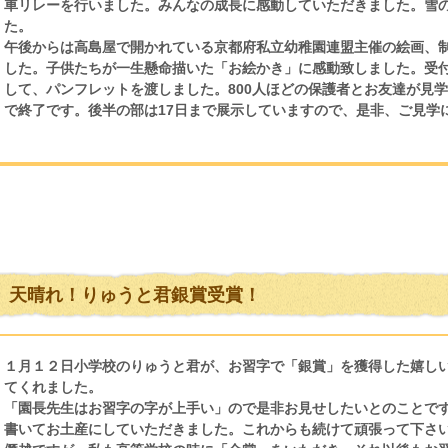
車リレーを行いました。みんなの成長に感動していただきました。雪
た。
午後からは高島屋で開かれている京都府私立幼稚園連盟主催の絵画、
した。子供たちが一生懸命描いた「お絵かき」に感動致しました。受
して、パンフレットを渡しました。800人ほどの保護者とお友達が見
で終了です。後半の部は17日まで展示していますので、是非、ご見学
天晴れ！りゅうと君銀賞受賞！
１月１２日小学校のりゅうと君が、お習字で「銀賞」を獲得した嬉し
てくれました。
「園長先生はお習字の字が上手い」ので是非お見せしたいとのことで
書いてお土産にしていただきました。これからも続けて頑張って下さ