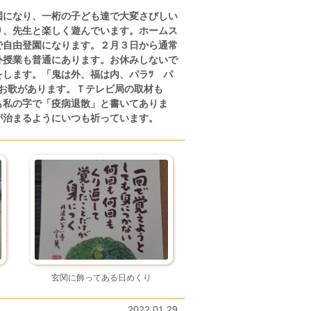
園になり、一桁の子ども達で大変さびしい
り、先生と楽しく遊んでいます。ホームス
で自由登園になります。２月３日から通常
外授業も普通にあります。お休みしないで
します。「鬼は外、福は内、パラﾂ パ
なお歌があります。Ｔテレビ局の取材も
も私の字で「疫病退散」と書いてありま
が治まるようにいつも祈っています。
玄関に飾ってある日めくり
2022.01.29